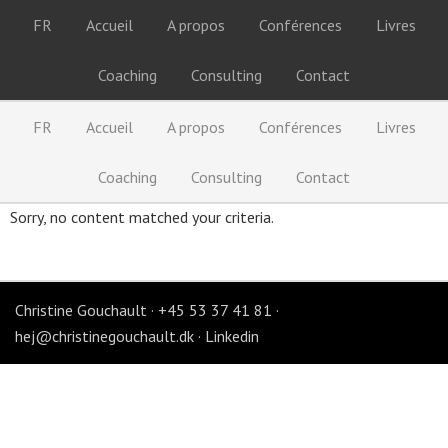
FR
Accueil
A propos
Conférences
Livres
Coaching
Consulting
Contact
FR
Accueil
A propos
Conférences
Livres
Coaching
Consulting
Contact
Sorry, no content matched your criteria.
Christine Gouchault · +45 53 37 41 81 ·
hej@christinegouchault.dk
·
Linkedin